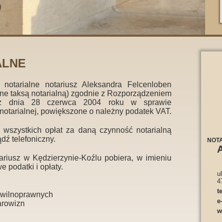
ALNE
otarialne notariusz Aleksandra Felcenloben
ne taksą notarialną) zgodnie z Rozporządzeniem
i z dnia 28 czerwca 2004 roku w sprawie
otarialnej, powiększone o należny podatek VAT.
 wszystkich opłat za daną czynność notarialną
dź telefoniczny.
NOT
tariusz w Kędzierzynie-Koźlu pobiera, w imieniu
 podatki i opłaty.
u
4
te
ywilnoprawnych
e
arowizn
w