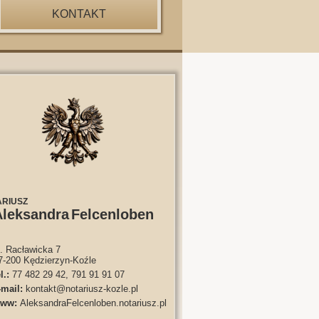
KONTAKT
ARIUSZ
Aleksandra
Felcenloben
l. Racławicka 7
7-200
Kędzierzyn-Koźle
l.:
77 482 29 42, 791 91 91 07
-mail:
kontakt@notariusz-kozle.pl
ww:
AleksandraFelcenloben.notariusz.pl