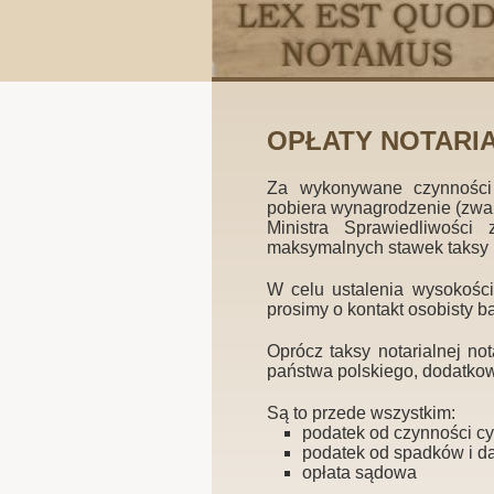
OPŁATY NOTARI
Za wykonywane czynności n
pobiera wynagrodzenie (zwa
Ministra Sprawiedliwośc
maksymalnych stawek taksy n
W celu ustalenia wysokości
prosimy o kontakt osobisty bą
Oprócz taksy notarialnej no
państwa polskiego, dodatkowe
Są to przede wszystkim:
podatek od czynności c
podatek od spadków i d
opłata sądowa